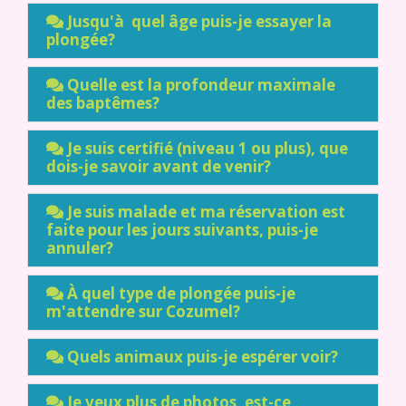
Jusqu'à quel âge puis-je essayer la
plongée?
Quelle est la profondeur maximale
des baptêmes?
Je suis certifié (niveau 1 ou plus), que
dois-je savoir avant de venir?
Je suis malade et ma réservation est
faite pour les jours suivants, puis-je
annuler?
À quel type de plongée puis-je
m'attendre sur Cozumel?
Quels animaux puis-je espérer voir?
Je veux plus de photos, est-ce