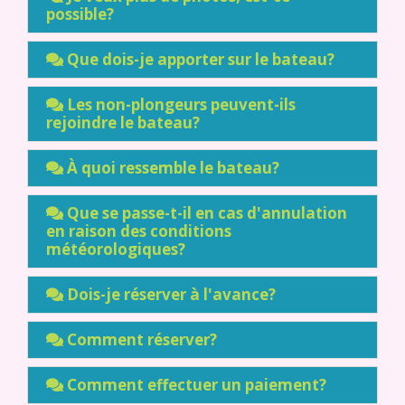
possible?
Que dois-je apporter sur le bateau?
Les non-plongeurs peuvent-ils
rejoindre le bateau?
À quoi ressemble le bateau?
Que se passe-t-il en cas d'annulation
en raison des conditions
météorologiques?
Dois-je réserver à l'avance?
Comment réserver?
Comment effectuer un paiement?